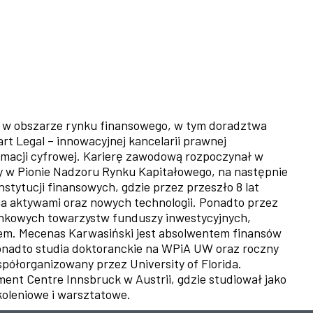
e w obszarze rynku finansowego, w tym doradztwa
art Legal – innowacyjnej kancelarii prawnej
ormacji cyfrowej. Karierę zawodową rozpoczynał w
wy w Pionie Nadzoru Rynku Kapitałowego, na następnie
stytucji finansowych, gdzie przez przeszło 8 lat
a aktywami oraz nowych technologii. Ponadto przez
ankowych towarzystw funduszy inwestycyjnych,
iem. Mecenas Karwasiński jest absolwentem finansów
nadto studia doktoranckie na WPiA UW oraz roczny
ółorganizowany przez University of Florida.
nt Centre Innsbruck w Austrii, gdzie studiował jako
oleniowe i warsztatowe.