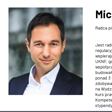
Ścieżka
nawigacyjna
Mic
Radca pr
Jest rad
regulacy
wspieraj
UKNF, gd
współpra
budował 
ponad 3 
zdobywaj
na Wydzi
kurs pra
Kompeten
stypendy