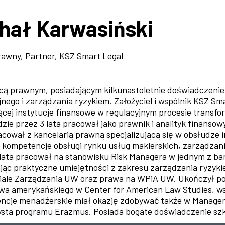
hał Karwasiński
awny, Partner, KSZ Smart Legal
cą prawnym, posiadającym kilkunastoletnie doświadczeni
jnego i zarządzania ryzykiem. Założyciel i wspólnik KSZ Sm
ącej instytucje finansowe w regulacyjnym procesie transf
zie przez 3 lata pracował jako prawnik i analityk finanso
cował z kancelarią prawną specjalizującą się w obsłudze in
kompetencje obsługi rynku usług maklerskich, zarządzani
lata pracował na stanowisku Risk Managera w jednym z b
ąc praktyczne umiejętności z zakresu zarządzania ryzyk
ale Zarządzania UW oraz prawa na WPiA UW. Ukończył po
wa amerykańskiego w Center for American Law Studies, wsp
cje menadżerskie miał okazję zdobywać także w Manageme
sta programu Erazmus. Posiada bogate doświadczenie szk