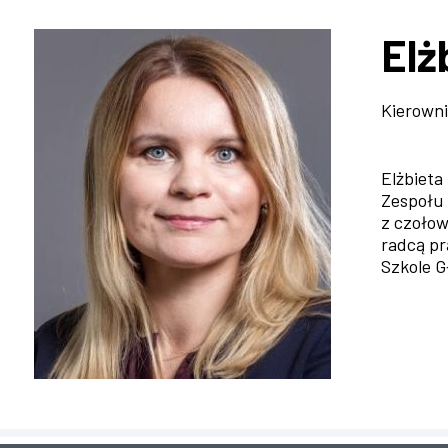
Ścieżka
nawigacyjna
Elż
Kierowni
Elżbieta
Zespołu 
z czołow
radcą pr
Szkole G