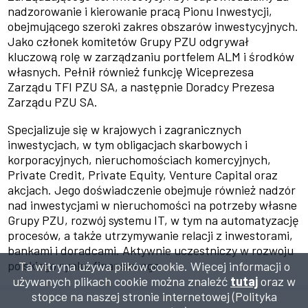
nadzorowanie i kierowanie pracą Pionu Inwestycji,
obejmującego szeroki zakres obszarów inwestycyjnych.
Jako członek komitetów Grupy PZU odgrywał
kluczową rolę w zarządzaniu portfelem ALM i środków
własnych. Pełnił również funkcję Wiceprezesa
Zarządu TFI PZU SA, a następnie Doradcy Prezesa
Zarządu PZU SA.
Specjalizuje się w krajowych i zagranicznych
inwestycjach, w tym obligacjach skarbowych i
korporacyjnych, nieruchomościach komercyjnych,
Private Credit, Private Equity, Venture Capital oraz
akcjach. Jego doświadczenie obejmuje również nadzór
nad inwestycjami w nieruchomości na potrzeby własne
Grupy PZU, rozwój systemu IT, w tym na automatyzację
procesów, a także utrzymywanie relacji z inwestorami,
bankami i doradcami. Aktywnie uczestniczy w rozwoju
polskiego rynku finansowego.
Ta witryna używa plików cookie. Więcej informacji o
używanych plikach cookie można znaleźć
tutaj
oraz w
stopce na naszej stronie internetowej (Polityka