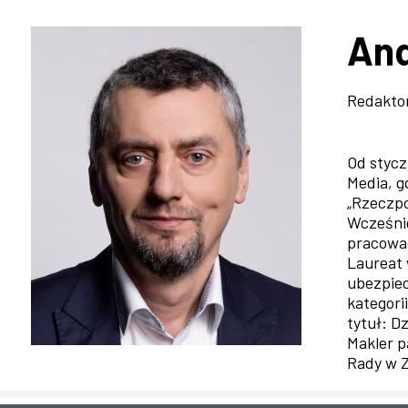
Ścieżka
nawigacyjna
And
Redaktor
Od stycz
Media, g
„Rzeczpo
Wcześnie
pracował
Laureat 
ubezpiec
kategori
tytuł: D
Makler p
Rady w Z