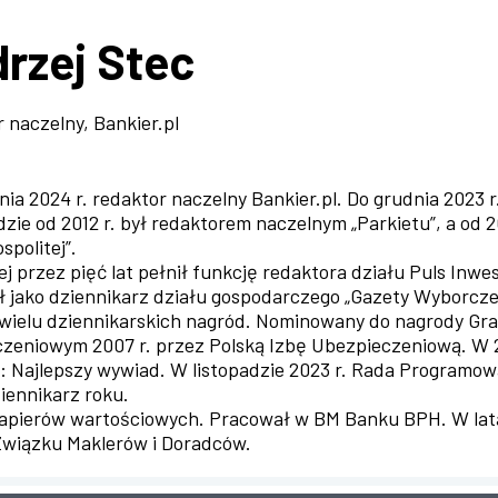
rzej Stec
 naczelny, Bankier.pl
nia 2024 r. redaktor naczelny Bankier.pl. Do grudnia 202
dzie od 2012 r. był redaktorem naczelnym „Parkietu”, a od 
spolitej”.
j przez pięć lat pełnił funkcję redaktora działu Puls Inwe
 jako dziennikarz działu gospodarczego „Gazety Wyborczej
wielu dziennikarskich nagród. Nominowany do nagrody Gr
zeniowym 2007 r. przez Polską Izbę Ubezpieczeniową. W 2
i: Najlepszy wywiad. W listopadzie 2023 r. Rada Programo
ziennikarz roku.
apierów wartościowych. Pracował w BM Banku BPH. W lata
wiązku Maklerów i Doradców.